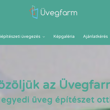
őépítészeti üvegezés
Képgaléria
Ajánlatkérés
özöljük az Üvegfar
, egyedi üveg építészet ot