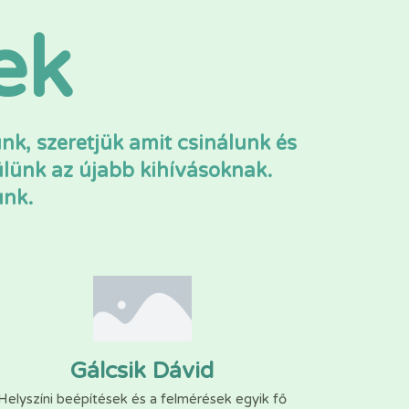
ek
k, szeretjük amit csinálunk és
lünk az újabb kihívásoknak.
unk.
Gálcsik Dávid
Helyszíni beépítések és a felmérések egyik fő