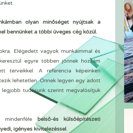
ünket.
kámban olyan minőséget nyújtsak a
l bennünket a többi üveges cég közül.
sokra. Elégedett vagyok munkáimmal és
 keresztül egyre többen jönnek hozzám
t terveikkel. A referencia képeinken
ezik lehetetlen. Önnek legyen egy adott
 legjobb tudásunk szerint megvalósítjuk
z mindenféle
belső-és külsőépítészeti
edi, igényes kivitelezéssel.