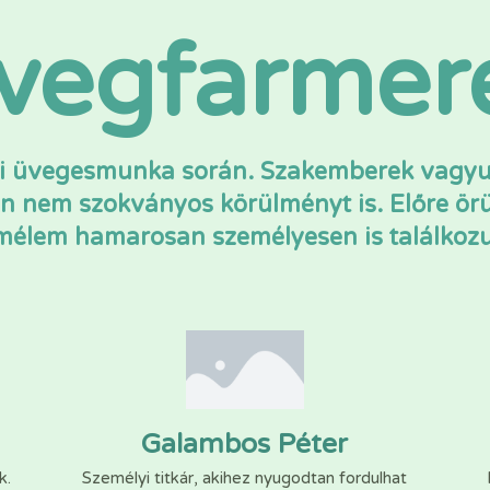
vegfarmer
di üvegesmunka során. Szakemberek vagyun
 nem szokványos körülményt is. Előre örü
élem hamarosan személyesen is találkoz
Galambos Péter
k.
Személyi titkár, akihez nyugodtan fordulhat