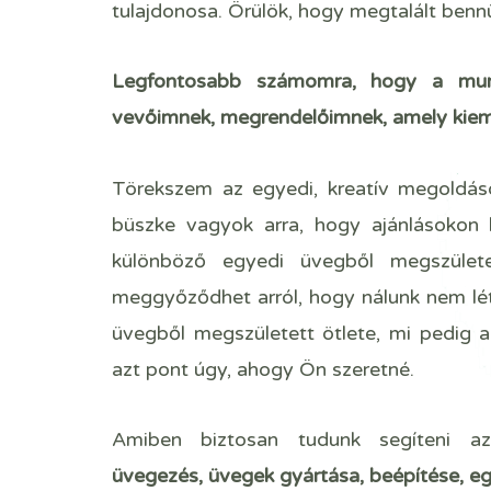
tulajdonosa. Örülök, hogy megtalált benn
Legfontosabb számomra, hogy a mun
vevőimnek, megrendelőimnek, amely kieme
Törekszem az egyedi, kreatív megoldá
büszke vagyok arra, hogy ajánlásokon
különböző egyedi üvegből megszületet
meggyőződhet arról, hogy nálunk nem lét
üvegből megszületett ötlete, mi pedig a
azt pont úgy, ahogy Ön szeretné.
Amiben biztosan tudunk segíteni a
üvegezés, üvegek gyártása, beépítése, egy