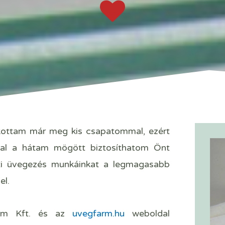
kottam már meg kis csapatommal, ezért
ttal a hátam mögött biztosíthatom Önt
zeti üvegezés munkáinkat a legmagasabb
el.
rm Kft. és az
uvegfarm.hu
weboldal