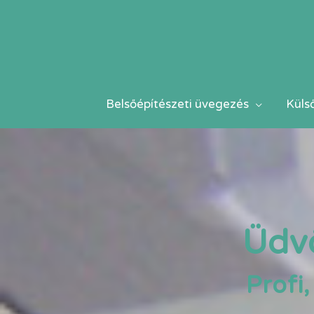
Belsőépítészeti üvegezés
Küls
Üdv
Profi