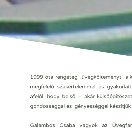
1999 óta rengeteg “üvegkölteményt” al
megfelelő szakértelemmel és gyakorla
afelől, hogy belső – akár külsőépítés
gondossággal és igényességgel készítjük 
Galambos Csaba vagyok az Üvegfa