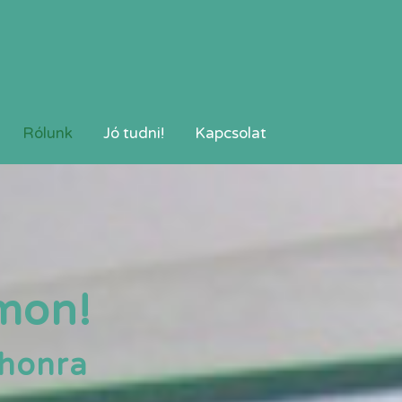
Rólunk
Jó tudni!
Kapcsolat
mon!
thonra