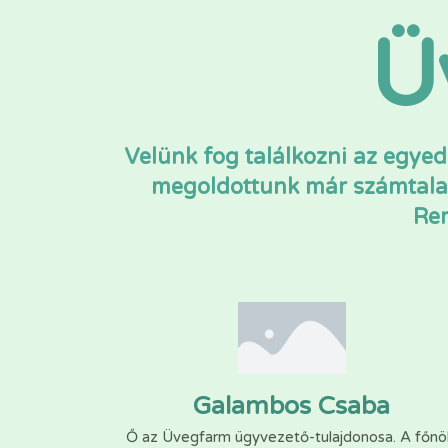
Ü
Velünk fog találkozni az egye
megoldottunk már számtalan
Rem
Galambos Csaba
Ő az Üvegfarm ügyvezető-tulajdonosa. A főnö