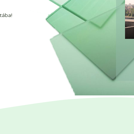
tába!