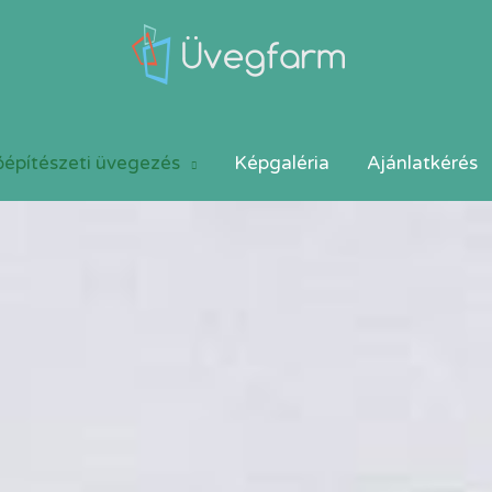
őépítészeti üvegezés
Képgaléria
Ajánlatkérés