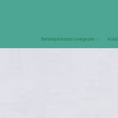
Belsőépítészeti üvegezés
Küls